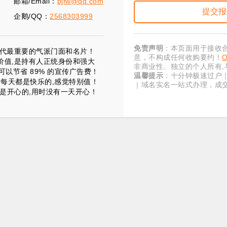
邮箱/Email：
pjfw@qq.com
企鹅/QQ：
2568303999
免责声明
：本页面用于接收
”时代最重要的气派门面和名片！
意，不构成任何收购要约！
价值,是持有人正统身份和强大
非商业性、独立的个人所有,
以节省 89% 的宣传广告费！
温馨提示
：十分钟极速过户
时每天都是快乐的,感觉特别值！
｜域名实名一站式办理，成
是开心的,用时没有一天开心！